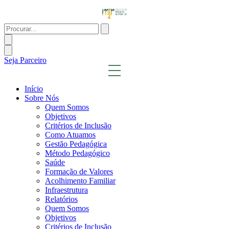
Ir
para
o
Procurar...
conteúdo
Seja Parceiro
Início
Sobre Nós
Quem Somos
Objetivos
Critérios de Inclusão
Como Atuamos
Gestão Pedagógica
Método Pedagógico
Saúde
Formação de Valores
Acolhimento Familiar
Infraestrutura
Relatórios
Quem Somos
Objetivos
Critérios de Inclusão