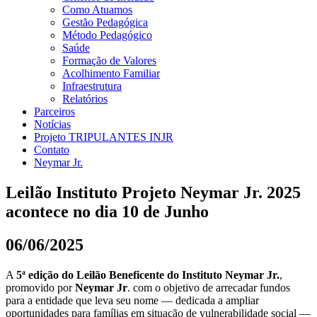
Como Atuamos
Gestão Pedagógica
Método Pedagógico
Saúde
Formação de Valores
Acolhimento Familiar
Infraestrutura
Relatórios
Parceiros
Notícias
Projeto TRIPULANTES INJR
Contato
Neymar Jr.
Leilão Instituto Projeto Neymar Jr. 2025
acontece no dia 10 de Junho
06/06/2025
A
5ª edição do Leilão Beneficente do Instituto Neymar Jr.
,
promovido por
Neymar Jr
. com o objetivo de arrecadar fundos
para a entidade que leva seu nome — dedicada a ampliar
oportunidades para famílias em situação de vulnerabilidade social —