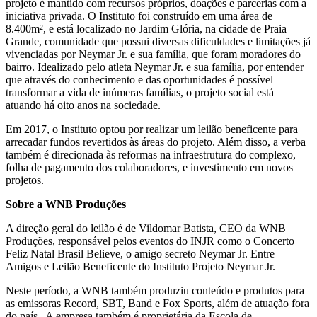
projeto é mantido com recursos próprios, doações e parcerias com a
iniciativa privada. O Instituto foi construído em uma área de
8.400m², e está localizado no Jardim Glória, na cidade de Praia
Grande, comunidade que possui diversas dificuldades e limitações já
vivenciadas por Neymar Jr. e sua família, que foram moradores do
bairro. Idealizado pelo atleta Neymar Jr. e sua família, por entender
que através do conhecimento e das oportunidades é possível
transformar a vida de inúmeras famílias, o projeto social está
atuando há oito anos na sociedade.
Em 2017, o Instituto optou por realizar um leilão beneficente para
arrecadar fundos revertidos às áreas do projeto. Além disso, a verba
também é direcionada às reformas na infraestrutura do complexo,
folha de pagamento dos colaboradores, e investimento em novos
projetos.
Sobre a WNB Produções
A direção geral do leilão é de Vildomar Batista, CEO da WNB
Produções, responsável pelos eventos do INJR como o Concerto
Feliz Natal Brasil Believe, o amigo secreto Neymar Jr. Entre
Amigos e Leilão Beneficente do Instituto Projeto Neymar Jr.
Neste período, a WNB também produziu conteúdo e produtos para
as emissoras Record, SBT, Band e Fox Sports, além de atuação fora
do país. A empresa também é proprietária da Escola de