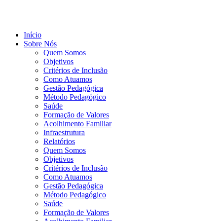
Ir
para
o
conteúdo
Início
Sobre Nós
Quem Somos
Objetivos
Critérios de Inclusão
Como Atuamos
Gestão Pedagógica
Método Pedagógico
Saúde
Formação de Valores
Acolhimento Familiar
Infraestrutura
Relatórios
Quem Somos
Objetivos
Critérios de Inclusão
Como Atuamos
Gestão Pedagógica
Método Pedagógico
Saúde
Formação de Valores