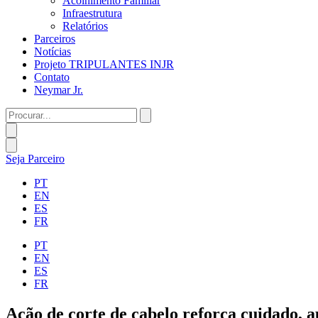
Acolhimento Familiar
Infraestrutura
Relatórios
Parceiros
Notícias
Projeto TRIPULANTES INJR
Contato
Neymar Jr.
Procurar...
Seja Parceiro
PT
EN
ES
FR
PT
EN
ES
FR
Ação de corte de cabelo reforça cuidado, a