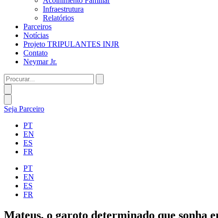
Acolhimento Familiar
Infraestrutura
Relatórios
Parceiros
Notícias
Projeto TRIPULANTES INJR
Contato
Neymar Jr.
Procurar...
Seja Parceiro
PT
EN
ES
FR
PT
EN
ES
FR
Mateus, o garoto determinado que sonha e