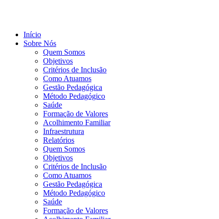
Ir
para
o
conteúdo
Início
Sobre Nós
Quem Somos
Objetivos
Critérios de Inclusão
Como Atuamos
Gestão Pedagógica
Método Pedagógico
Saúde
Formação de Valores
Acolhimento Familiar
Infraestrutura
Relatórios
Quem Somos
Objetivos
Critérios de Inclusão
Como Atuamos
Gestão Pedagógica
Método Pedagógico
Saúde
Formação de Valores